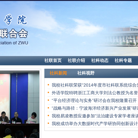
社联首页
社联介绍
社科动态
社科专题
社科新闻
社科视野
祁敬宇:构建“接地气”的评价标准 ——以应用经
郑永扣:大学内涵我见
迈克尔·威维尔卡:全球化背景下的社会科学发
王曙光：问题意识、田野体验与学术自信
易凌:优化配置 科学评估 提升地方立法效益
一个学术铁则：用证据说话